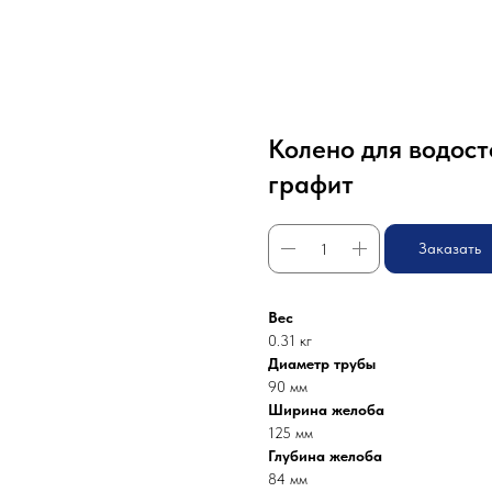
Колено для водост
графит
Заказать
Вес
0.31 кг
Диаметр трубы
90 мм
Ширина желоба
125 мм
Глубина желоба
84 мм