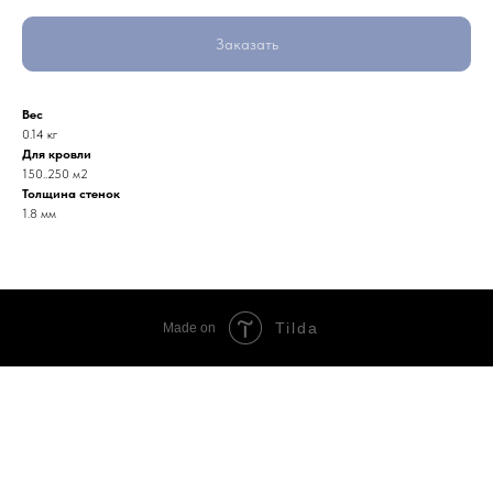
Заказать
Вес
0.14 кг
Для кровли
150..250 м2
Толщина стенок
1.8 мм
Tilda
Made on