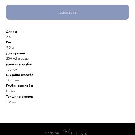
Заказать
Длина
3 м
Вес
2.2 кг
Для кровли
250 м2 и выше
Диаметр трубы
100 мм
Ширина желоба
140.5 мм
Глубина желоба
82 мм
Толщина стенок
2.2 мм
Tilda
Made on