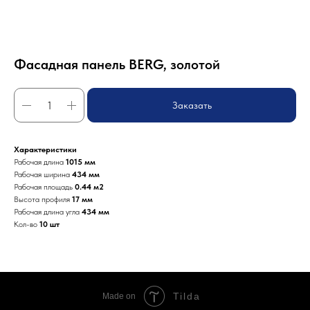
Фасадная панель BERG, золотой
Заказать
Характеристики
Рабочая длина
1015 мм
Рабочая ширина
434 мм
Рабочая площадь
0.44 м2
Высота профиля
17 мм
Рабочая длина угла
434 мм
Кол-во
10 шт
Tilda
Made on